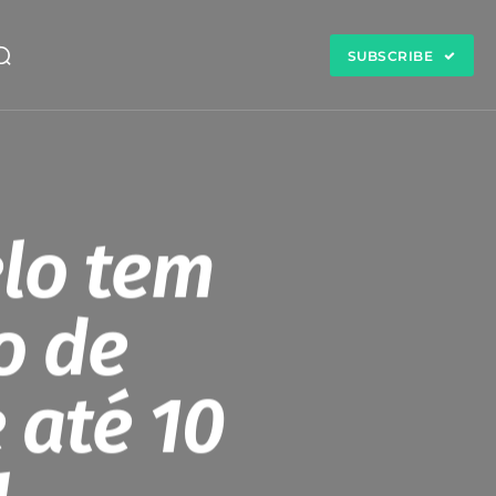
SUBSCRIBE
elo tem
o de
 até 10