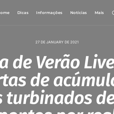
Home
Dicas
Informações
Notícias
Mais
27 DE JANUARY DE 2021
a de Verão Liv
rtas de acúmul
 turbinados de