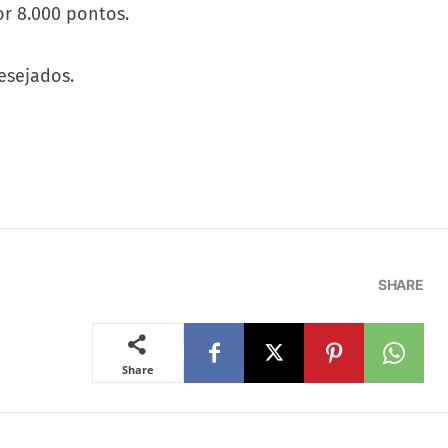
or 8.000 pontos.
esejados.
SHARE
Share