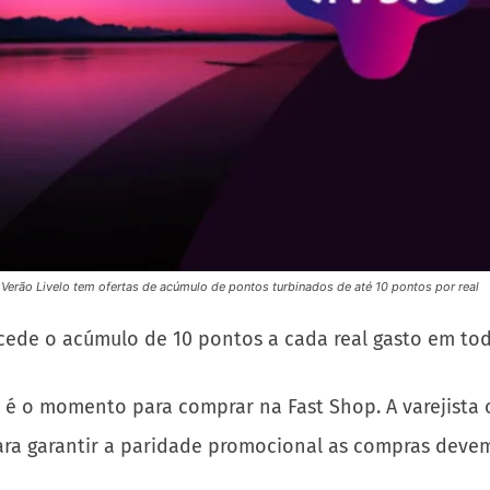
 Verão Livelo tem ofertas de acúmulo de pontos turbinados de até 10 pontos por real
ede o acúmulo de 10 pontos a cada real gasto em tod
 é o momento para comprar na Fast Shop. A varejista
ara garantir a paridade promocional as compras devem 