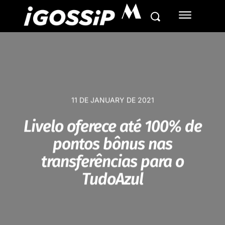
M
11 DE JANUARY DE 2021
Livelo oferece até 100% de
pontos bônus nas
transferências para o
TudoAzul