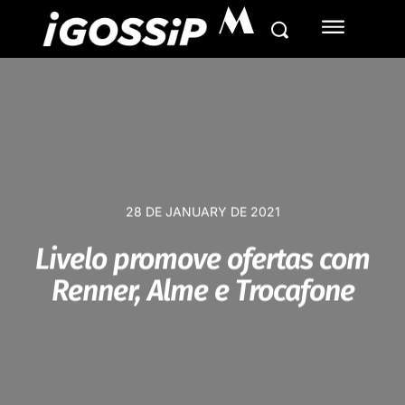
M
28 DE JANUARY DE 2021
Livelo promove ofertas com
Renner, Alme e Trocafone