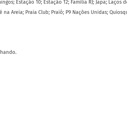
ingos; Estação 10; Estação 12; Família RJ; Japa; Laços 
Pé na Areia; Praia Club; Praiô; P9 Nações Unidas; Quio
nhando.