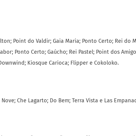
oilton; Point do Valdir; Gaia Maria; Ponto Certo; Rei d
abor; Ponto Certo; Gaúcho; Rei Pastel; Point dos Amigos
 Downwind; Kiosque Carioca; Flipper e Cokoloko.
l; Nove; Che Lagarto; Do Bem; Terra Vista e Las Empana