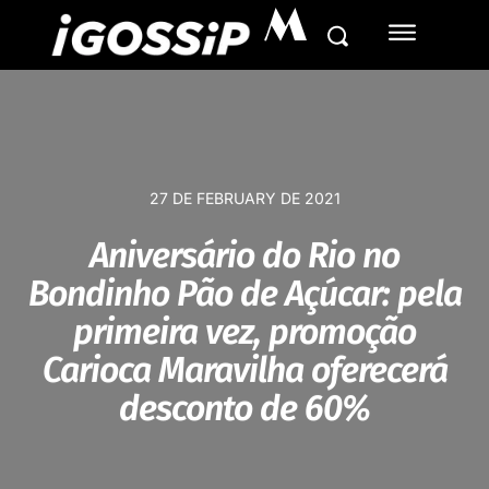
M
27 DE FEBRUARY DE 2021
Aniversário do Rio no
Bondinho Pão de Açúcar: pela
primeira vez, promoção
Carioca Maravilha oferecerá
desconto de 60%