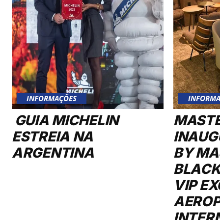
INFORMAÇÕES
INFORMA
GUIA MICHELIN
MAST
ESTREIA NA
INAUG
ARGENTINA
BY MA
BLACK
VIP E
AERO
INTER