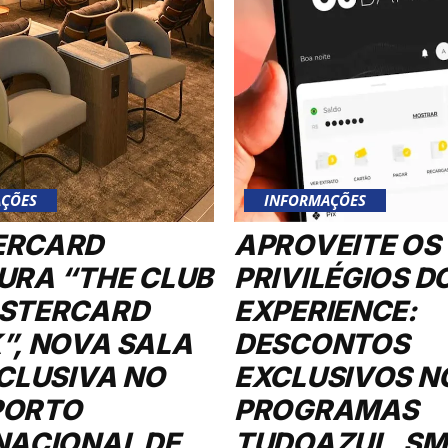
ÇÕES
INFORMAÇÕES
ERCARD
APROVEITE OS
URA “THE CLUB
PRIVILÉGIOS D
STERCARD
EXPERIENCE:
”, NOVA SALA
DESCONTOS
XCLUSIVA NO
EXCLUSIVOS N
PORTO
PROGRAMAS
NACIONAL DE
TUDOAZUL, SMI