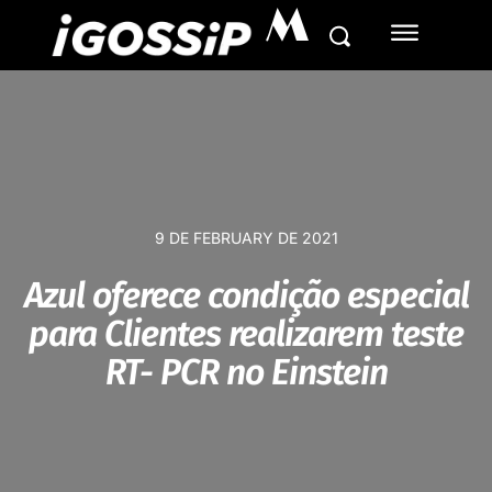
M
9 DE FEBRUARY DE 2021
Azul oferece condição especial
para Clientes realizarem teste
RT- PCR no Einstein