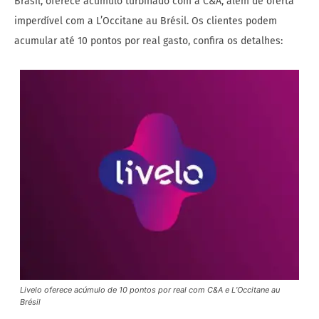
Brasil, oferece acúmulo turbinado com a C&A, além de oferta
imperdível com a L’Occitane au Brésil. Os clientes podem
acumular até 10 pontos por real gasto, confira os detalhes:
Livelo oferece acúmulo de 10 pontos por real com C&A e L’Occitane au
Brésil