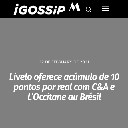
M
22 DE FEBRUARY DE 2021
Livelo oferece acúmulo de 10
pontos por real com C&A e
L’Occitane au Brésil