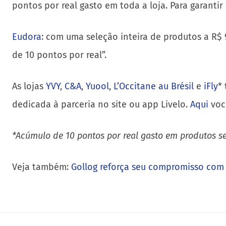
pontos por real gasto em toda a loja. Para garanti
Eudora
: com uma seleção inteira de produtos a R$
de 10 pontos por real”.
As lojas
YVY
,
C&A
,
Yuool
,
L’Occitane au Brésil
e
iFly
*
dedicada à parceria no site ou app Livelo.
Aqui
você
*Acúmulo de 10 pontos por real gasto em produtos s
Veja também:
Gollog reforça seu compromisso com 