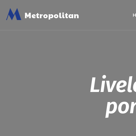
M
Metropolitan
Live
pon