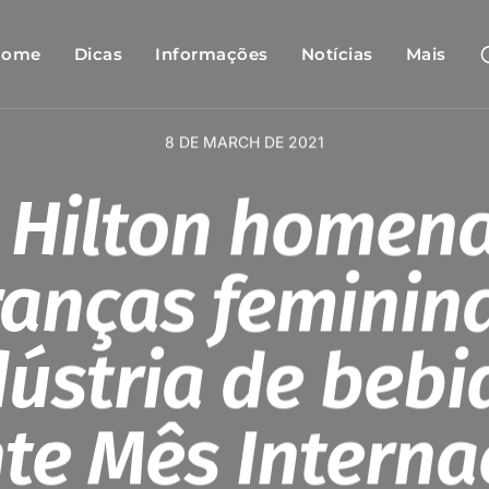
Home
Dicas
Informações
Notícias
Mais
8 DE MARCH DE 2021
s Hilton homen
ranças feminin
dústria de bebi
te Mês Interna