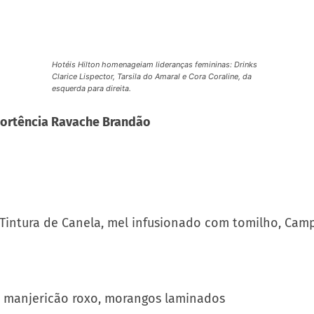
lideranças
femininas
:
Drinks
Clarice Lispector,
Tarsila do Amaral
e Cora Coraline,
da esquerda para
direita.
Hortência Ravache Brandão
intura de Canela, mel infusionado com tomilho, Cam
i, manjericão roxo, morangos laminados