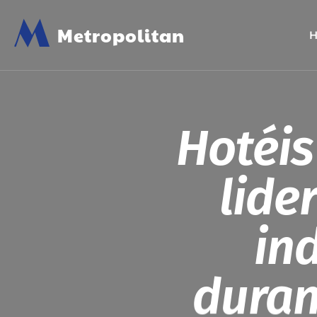
M
Metropolitan
Hotéi
lide
in
duran