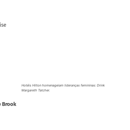
ise
Hotéis Hilton
homenageiam
lideranças
femininas
:
Drink
Margareth
Tatcher.
e Brook
de laranja