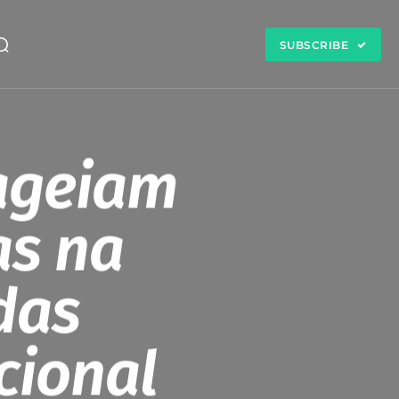
SUBSCRIBE
ageiam
as na
das
cional