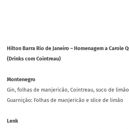
Hilton Barra Rio de Janeiro – Homenagem a Carole 
(Drinks com Cointreau)
Montenegro
Gin, folhas de manjericão, Cointreau, suco de limã
Guarnição: Folhas de manjericão e slice de limão
Lenk
Vodka, Cointreau, sweet and sour mix, água com gá