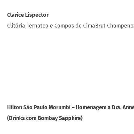
Clarice Lispector
Clitória Ternatea e Campos de CimaBrut Champeno
Hilton São Paulo Morumbi – Homenagem a Dra. Ann
(Drinks com Bombay Sapphire)
Margareth Tatcher
Bombay Sapphire, Aperol, Licor Stregga e um twist 