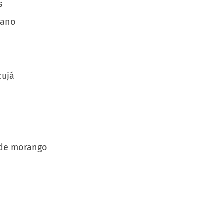
iano
cujá
 de morango
Hotéis Hilton
homenageiam