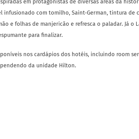
iradas em protagonistas de diversas áreas da história
 infusionado com tomilho, Saint-German, tintura de 
imão e folhas de manjericão e refresca o paladar. Já o
spumante para finalizar.
poníveis nos cardápios dos hotéis, incluindo room serv
ependendo da unidade Hilton.
Hotéis Hilton
homenageiam
lideranças
femininas: Drinks
Lenk, Elis, Clara