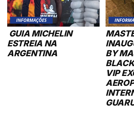
INFORMAÇÕES
INFORMA
GUIA MICHELIN
MAST
ESTREIA NA
INAUG
ARGENTINA
BY MA
BLACK
VIP E
AERO
INTER
GUAR