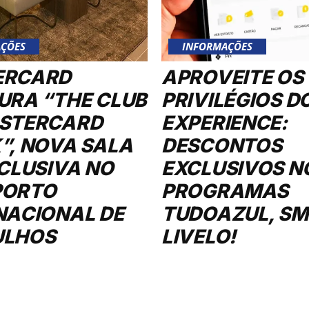
ÇÕES
INFORMAÇÕES
ERCARD
APROVEITE OS
URA “THE CLUB
PRIVILÉGIOS D
STERCARD
EXPERIENCE:
”, NOVA SALA
DESCONTOS
XCLUSIVA NO
EXCLUSIVOS N
PORTO
PROGRAMAS
NACIONAL DE
TUDOAZUL, SMI
ULHOS
LIVELO!