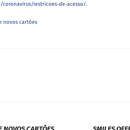
/coronavirus/restricoes-de-acesso/
.
e novos cartões
DE NOVOS CARTÕES
SMILES OFE