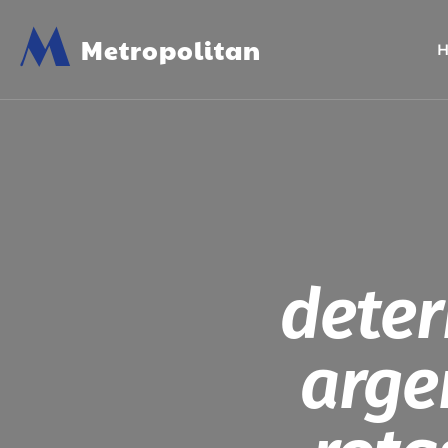
M
Metropolitan
dete
arge