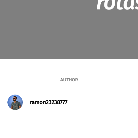
rota
AUTHOR
ramon23238777