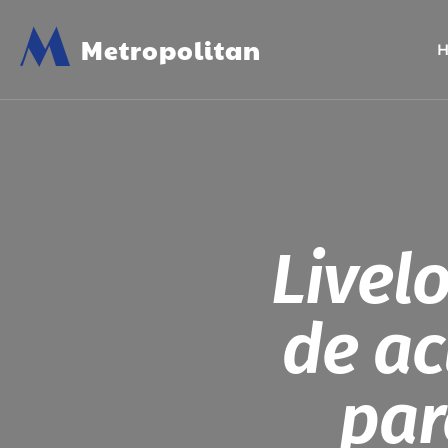
M
Metropolitan
Livel
de a
par