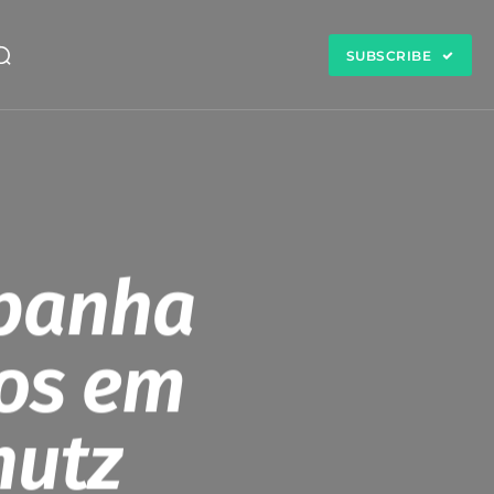
SUBSCRIBE
mpanha
os em
hutz