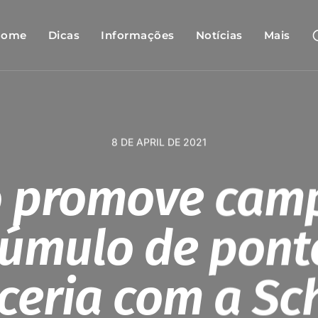
Home
Dicas
Informações
Notícias
Mais
8 DE APRIL DE 2021
o promove ca
cúmulo de pont
ceria com a Sc