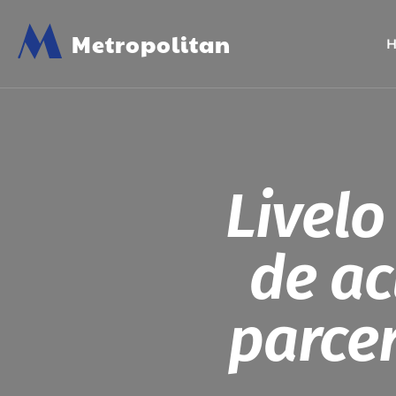
M
Metropolitan
Livel
de a
parcer