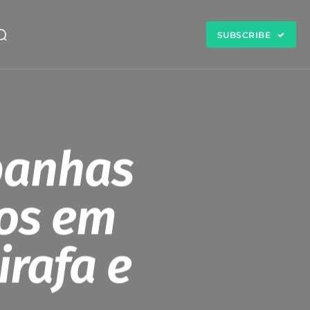
SUBSCRIBE
panhas
os em
irafa e