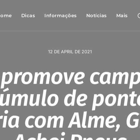
Home
Dicas
Informações
Notícias
Mais
12 DE APRIL DE 2021
o promove cam
cúmulo de pont
ia com Alme, G