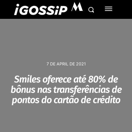
M
7 DE APRIL DE 2021
Smiles oferece até 80% de
bônus nas transferências de
pontos do cartão de crédito