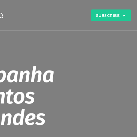
SUBSCRIBE
mpanha
ntos
andes