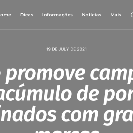
Home
Dicas
Informações
Notícias
Mais
19 DE JULY DE 2021
o promove ca
acúmulo de po
inados com gr