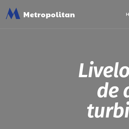
M
Metropolitan
Livel
de 
turb