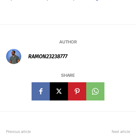
AUTHOR
RAMON23238777
SHARE
Previous article
Next article