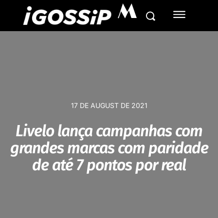
M
17 DE AUGUST DE 2021
Livelo lança campanhas com
grandes marcas com paridade
de até 7 pontos por real