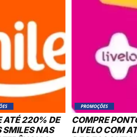
ÕES
PROMOÇÕES
 ATÉ 220% DE
COMPRE PONT
 SMILES NAS
LIVELO COM A