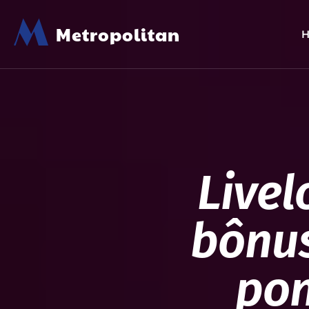
M
Metropolitan
Livel
bônus
pon