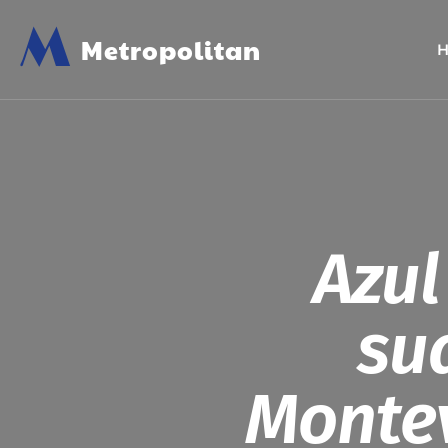
M
Metropolitan
Azul
su
Montev