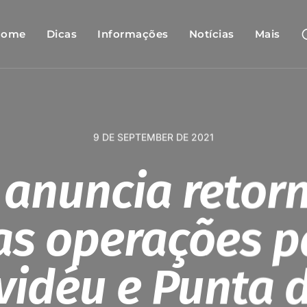
Home
Dicas
Informações
Notícias
Mais
9 DE SEPTEMBER DE 2021
 anuncia retor
as operações p
idéu e Punta d