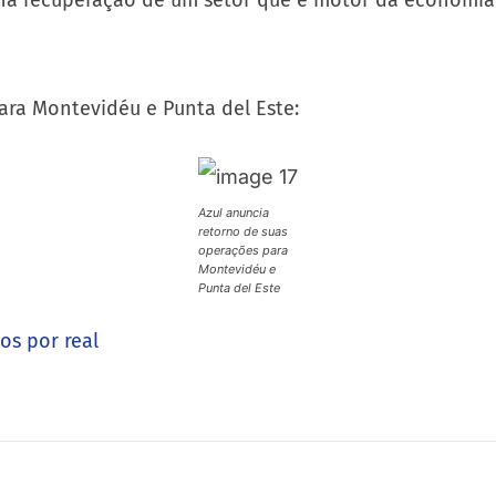
 na recuperação de um setor que é motor da economia 
ara Montevidéu e Punta del Este:
Azul anuncia
retorno de suas
operações para
Montevidéu e
Punta del Este
os por real