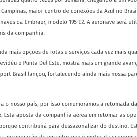
eradas quatro vezes por semana, chegando a um voo di
m Campinas, maior centro de conexões da Azul no Bras
naves da Embraer, modelo 195 E2. A aeronave será util
ais da companhia.
ainda mais opções de rotas e serviços cada vez mais qu
tevidéu e Punta Del Este, mostra mais um grande avan
ort Brasil lançou, fortalecendo ainda mais nossa parc
para o nosso país, por isso comemoramos a retomada da
e. Esta aposta da companhia aérea em retomar as oper
porque contribuirá para dessazonalizar do destino. Es