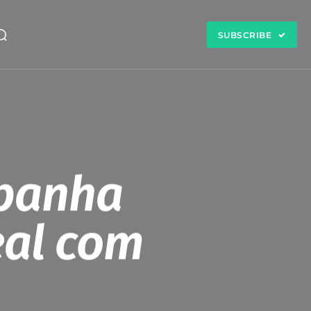
SUBSCRIBE
mpanha
eal com