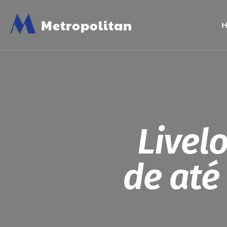
M
Metropolitan
Livel
de até