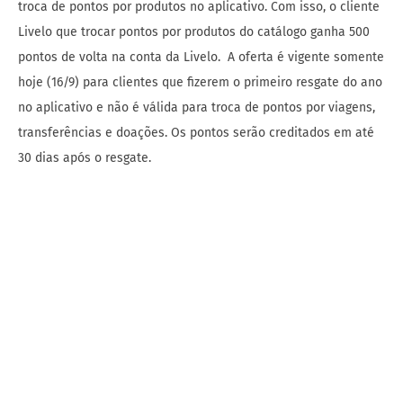
troca de pontos por produtos no aplicativo. Com isso, o cliente
Livelo que trocar pontos por produtos do catálogo ganha 500
pontos de volta na conta da Livelo. A oferta é vigente somente
hoje (16/9) para clientes que fizerem o primeiro resgate do ano
no aplicativo e não é válida para troca de pontos por viagens,
transferências e doações. Os pontos serão creditados em até
30 dias após o resgate.
Livelo promove dia de ofertas exclusivas em seu aplicativo
Compra de Pontos com 20% de desconto
A Livelo ainda preparou uma campanha imperdível de compra
de pontos, perfeita para quem está juntando pontos para uma
viagem ou quer trocar seus pontos por um produto do catálogo,
mas ainda não tem todo o valor. Somente hoje (16/9), todos os