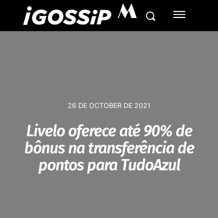
M
26 DE OCTOBER DE 2021
Livelo oferece até 90% de
bônus na transferência de
pontos para TudoAzul