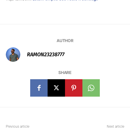
AUTHOR
RAMON23238777
SHARE
Previous article
Next article