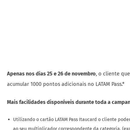
além das taxas. A viagem entre São Paulo/Guarulhos
fevereiro e maio de 2022. As demais rotas mencion
Black
Apenas nos dias 25 e 26 de novembro
, o cliente qu
acumular 1000 pontos adicionais no LATAM Pass.*