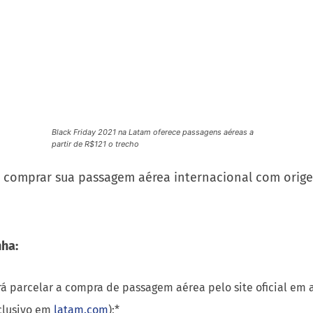
 e Santiago poderá ser feita entre março e junho de 2
adas na tabela, permitem viagens entre março e maio 
 Friday 2021 na Latam oferece passagens aéreas a partir de R$121 o trecho
e comprar sua passagem aérea internacional com origem