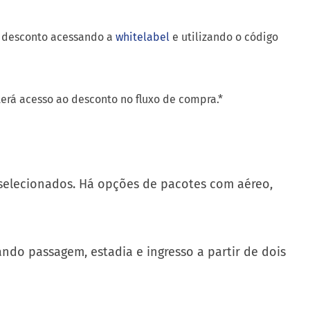
té 12x sem juros e ganhará 1 ponto LATAM Pass adicional
o desconto acessando a
whitelabel
e utilizando o código
terá acesso ao desconto no fluxo de compra.*
 selecionados. Há opções de pacotes com aéreo,