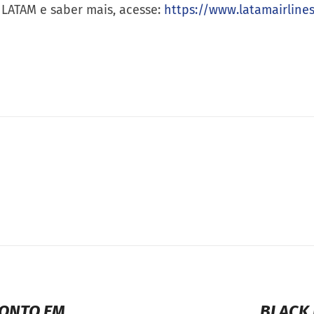
pras de pacote completo para Orlando, onde comprand
ques Disney ou Universal.
y LATAM e saber mais, acesse:
https://www.latamairline