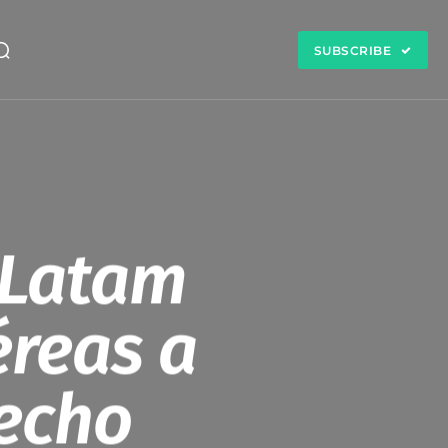
SUBSCRIBE
 Latam
éreas a
recho