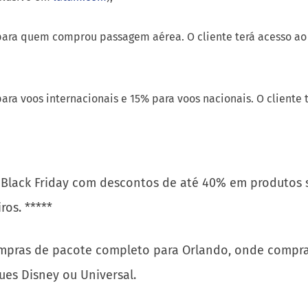
nha:
rá parcelar a compra de passagem aérea pelo site oficial em a
xclusivo em
latam.com
);*
ara quem comprou passagem aérea. O cliente terá acesso a
ara voos internacionais e 15% para voos nacionais. O cliente 
da Black Friday com descontos de até 40% em produtos
ros. *****