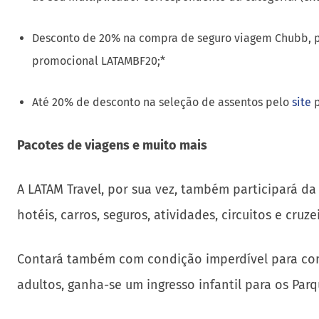
Mais facilidades disponíveis durante toda a campa
Utilizando o cartão LATAM Pass Itaucard o cliente pode
ao seu multiplicador correspondente da categoria. (e
Desconto de 20% na compra de seguro viagem Chubb, p
promocional LATAMBF20;*
Até 20% de desconto na seleção de assentos pelo
site
p
Pacotes de viagens e muito mais
A LATAM Travel, por sua vez, também participará 
hotéis, carros, seguros, atividades, circuitos e cruzei