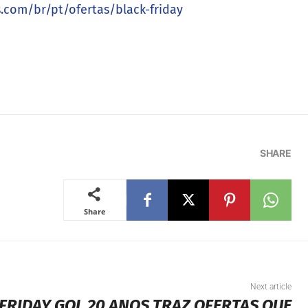
o passagem, estadia e ingresso a partir de dois
s.com/br/pt/ofertas/black-friday
SHARE
Share