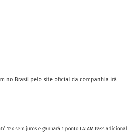
022. Já a rota São Paulo/Guarulhos-Milão entre
de 2022.
 no Brasil pelo site oficial da companhia irá