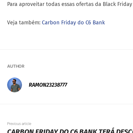
Contará também com condição imperdível para com
adultos, ganha-se um ingresso infantil para os Par
Para aproveitar todas essas ofertas da Black Frida
Veja também:
Carbon Friday do C6 Bank
AUTHOR
RAMON23238777