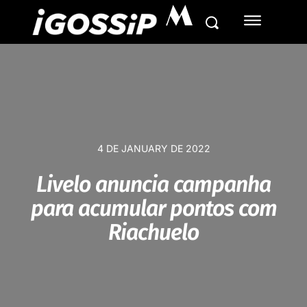
M
4 DE JANUARY DE 2022
Livelo anuncia campanha
para acumular pontos com
Riachuelo