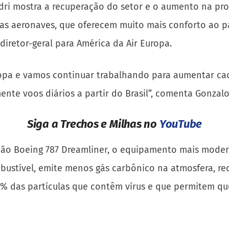
dri mostra a recuperação do setor e o aumento na proc
as aeronaves, que oferecem muito mais conforto ao pa
diretor-geral para América da Air Europa.
ropa e vamos continuar trabalhando para aumentar cad
e voos diários a partir do Brasil”, comenta Gonzalo R
Siga a Trechos e Milhas no
YouTube
ião Boeing 787 Dreamliner, o equipamento mais moder
tível, emite menos gás carbônico na atmosfera, red
9,9% das partículas que contêm vírus e que permitem q