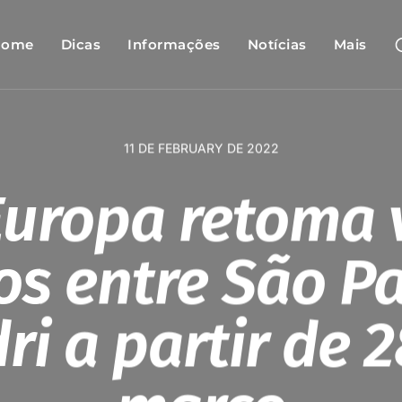
Home
Dicas
Informações
Notícias
Mais
11 DE FEBRUARY DE 2022
Europa retoma
os entre São P
i a partir de 