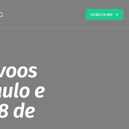
SUBSCRIBE
 voos
aulo e
28 de