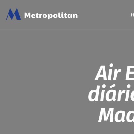
M
Metropolitan
Air 
diári
Madr