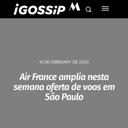
M
15 DE FEBRUARY DE 2022
Air France amplia nesta
semana oferta de voos em
São Paulo