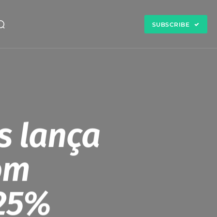
SUBSCRIBE
ss lança
om
 25%