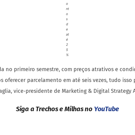
o
nt
o
s
d
e
at
é
2
5
%
a no primeiro semestre, com preços atrativos e condi
os oferecer parcelamento em até seis vezes, tudo iss
glia, vice-presidente de Marketing & Digital Strategy 
Siga a Trechos e Milhas no
YouTube