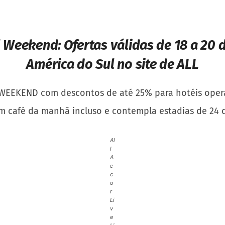
ll Weekend:
Ofertas válidas de 18 a 20 d
América do Sul no site de ALL
 WEEKEND com descontos de até 25% para hotéis operad
om café da manhã incluso e contempla estadias de 24 de
Al
l
A
c
c
o
r
Li
v
e