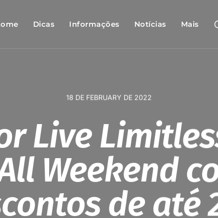
Home
Dicas
Informações
Notícias
Mais
18 DE FEBRUARY DE 2022
or Live Limitle
 All Weekend c
contos de até