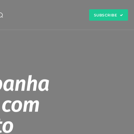
SUBSCRIBE
panha
s com
to