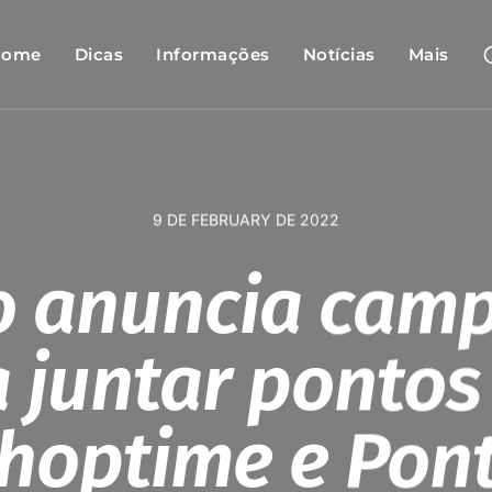
Home
Dicas
Informações
Notícias
Mais
9 DE FEBRUARY DE 2022
lo anuncia cam
 juntar ponto
hoptime e Pon