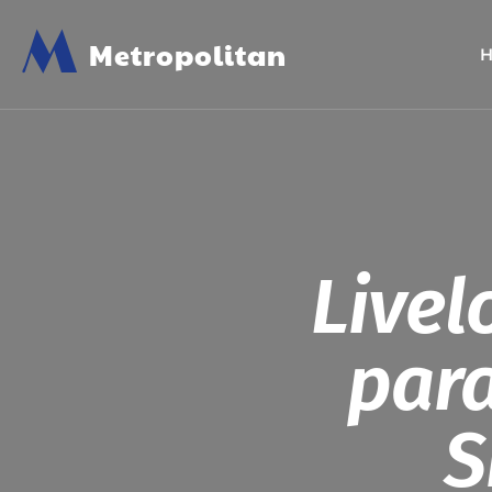
M
Metropolitan
Live
para
S