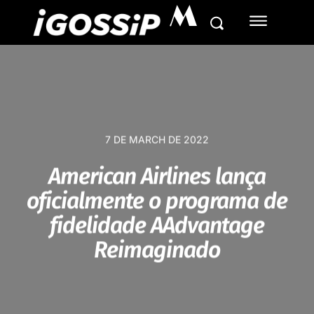
M
7 DE MARCH DE 2022
American Airlines lança
oficialmente o programa de
fidelidade AAdvantage
Reimaginado