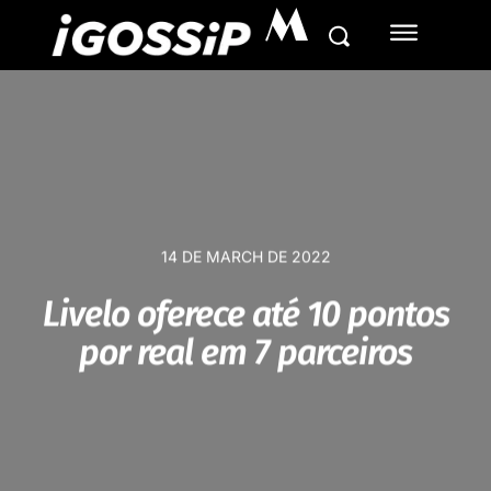
M
14 DE MARCH DE 2022
Livelo oferece até 10 pontos
por real em 7 parceiros