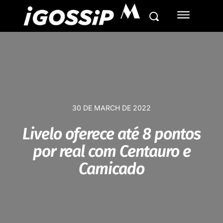
M
30 DE MARCH DE 2022
Livelo oferece até 8 pontos
por real com Centauro e
Camicado