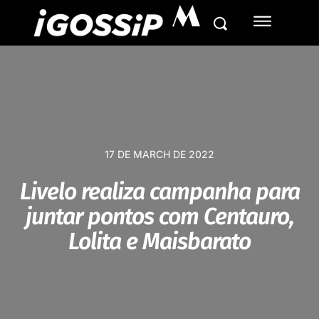
M
17 DE MARCH DE 2022
Livelo realiza campanha para
juntar pontos com Centauro,
Lolita e Maisbarato