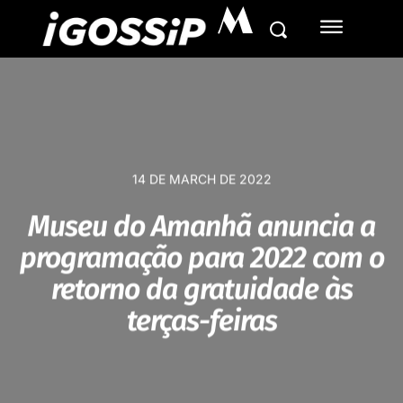
M
14 DE MARCH DE 2022
Museu do Amanhã anuncia a
programação para 2022 com o
retorno da gratuidade às
terças-feiras