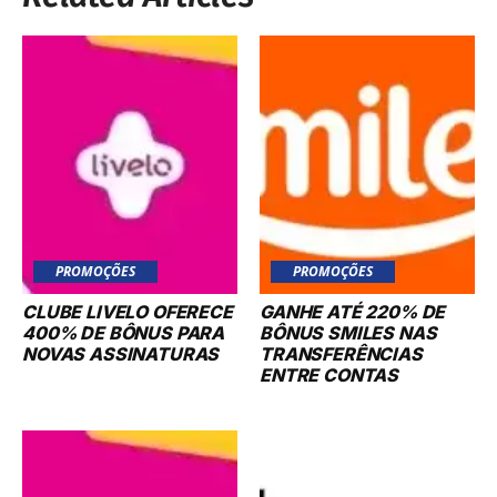
PROMOÇÕES
PROMOÇÕES
CLUBE LIVELO OFERECE
GANHE ATÉ 220% DE
400% DE BÔNUS PARA
BÔNUS SMILES NAS
NOVAS ASSINATURAS
TRANSFERÊNCIAS
ENTRE CONTAS