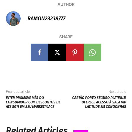
AUTHOR
RAMON23238777
SHARE
Previous article
Next article
INTER PROMOVE MÊS DO
CARTÃO PORTO SEGURO PLATINUM
CONSUMIDOR COM DESCONTOS DE
OFERECE ACESSO À SALA VIP
ATÉ 80% EM SEU MARKETPLACE
LATITUDE EM CONGONHAS
Related Articles