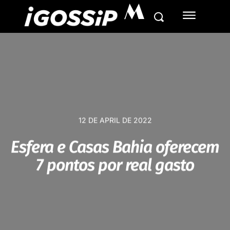
M
12 DE APRIL DE 2022
Esfera e Casas Bahia oferecem
7 pontos por real gasto