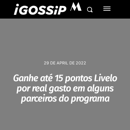
M
29 DE APRIL DE 2022
Ganhe até 15 pontos Livelo
por real gasto em alguns
parceiros do programa