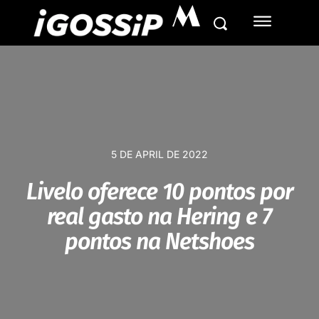
M
5 DE APRIL DE 2022
Livelo oferece 10 pontos por
real gasto na Hering e 7
pontos na Netshoes