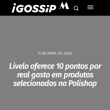
M
11 DE APRIL DE 2022
Livelo oferece 10 pontos por
real gasto em produtos
selecionados na Polishop