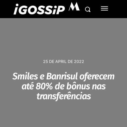
M
25 DE APRIL DE 2022
Smiles e Banrisul oferecem
até 80% de bônus nas
transferências