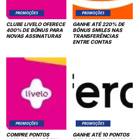
PROMOÇÕES
PROMOÇÕES
CLUBE LIVELO OFERECE
GANHE ATÉ 220% DE
400% DE BÔNUS PARA
BÔNUS SMILES NAS
NOVAS ASSINATURAS
TRANSFERÊNCIAS
ENTRE CONTAS
PROMOÇÕES
PROMOÇÕES
COMPRE PONTOS
GANHE ATÉ 10 PONTOS