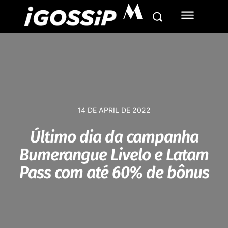
M
14 DE APRIL DE 2022
Último dia da campanha
Bumerangue Livelo e Latam
Pass com até 60% de bônus