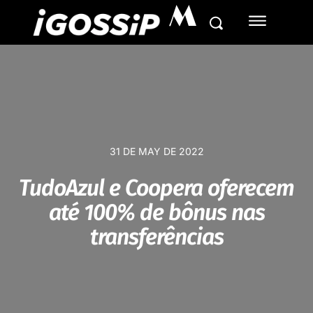
M
31 DE MAY DE 2022
TudoAzul e Coopera oferecem
até 100% de bônus nas
transferências