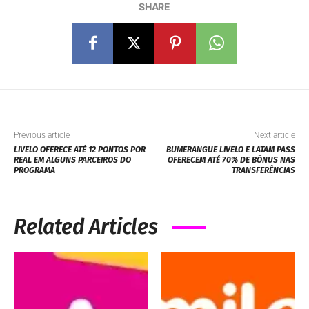
SHARE
Previous article
Next article
LIVELO OFERECE ATÉ 12 PONTOS POR
BUMERANGUE LIVELO E LATAM PASS
REAL EM ALGUNS PARCEIROS DO
OFERECEM ATÉ 70% DE BÔNUS NAS
PROGRAMA
TRANSFERÊNCIAS
Related Articles