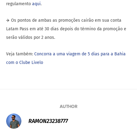
regulamento
aqui
.
✈️ Os pontos de ambas as promoções cairão em sua conta
Latam Pass em até 30 dias depois do término da promoção e
serão válidos por 2 anos.
Veja também:
Concorra a uma viagem de 5 dias para a Bahia
com o Clube Livelo
AUTHOR
RAMON23238777