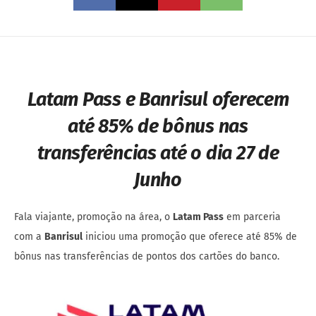
Latam Pass e Banrisul oferecem
até 85% de bônus nas
transferências até o dia 27 de
Junho
Fala viajante, promoção na área, o
Latam Pass
em parceria
com a
Banrisul
iniciou uma promoção que oferece até 85% de
bônus nas transferências de pontos dos cartões do banco.