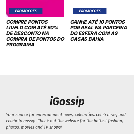
PROMOÇÕES
PROMOÇÕES
COMPRE PONTOS
GANHE ATÉ 10 PONTOS
LIVELO COM ATÉ 50%
POR REAL NA PARCERIA
DE DESCONTO NA
DO ESFERA COM AS
COMPRA DE PONTOS DO
CASAS BAHIA
PROGRAMA
iGossip
Your source for entertainment news, celebrities, celeb news, and
celebrity gossip. Check out the website for the hottest fashion,
photos, movies and TV shows!