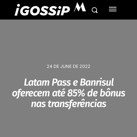
M
24 DE JUNE DE 2022
Latam Pass e Banrisul
oferecem até 85% de bônus
nas transferências