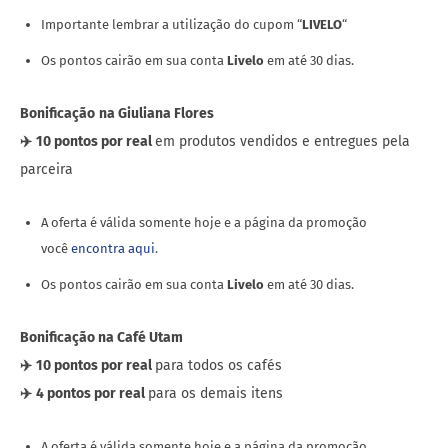
Importante lembrar a utilização do cupom “
LIVELO
“
Os pontos cairão em sua conta
Livelo
em até 30 dias.
Bonificação
na Giuliana Flores
✈️
10 pontos por real
em produtos vendidos e entregues pela
parceira
A oferta é válida somente hoje e a página da promoção
você
encontra aqui
.
Os pontos cairão em sua conta
Livelo
em até 30 dias.
Bonificação na Café Utam
✈️
10 pontos por real
para todos os cafés
✈️
4 pontos por real
para os demais itens
A oferta é válida somente hoje e a página da promoção