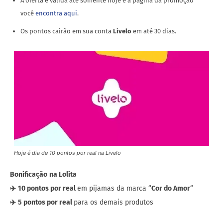
A oferta é válida até somente hoje e a página da promoção
você
encontra aqui
.
Os pontos cairão em sua conta
Livelo
em até 30 dias.
Hoje é dia de 10 pontos por real na Livelo
Bonificação
na Lolita
✈️
10 pontos por real
em pijamas da marca “
Cor do Amor
“
✈️
5 pontos por real
para os demais produtos