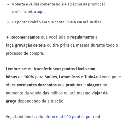
A oferta é válida somente hoje e a página da promoção
você
encontra aqui
.
Os pontos cairão em sua conta
Livelo
em até 30 dias.
✈️
Recomencamos
que você leia o
regulamento
e
faça
gravação de tela
ou tire
print
da mesma durante todo o
processo de compra.
Lembre-se
: Ao
transferir seus pontos Livelo com
bônus
de
100%
para
Smiles
,
Latam Pass
e
TudoAzul
você pode
obter
excelentes descontos
nos
produtos
e
viagens
no
momento da venda das milhas ou até mesmo
viajar de
graça
dependendo da situação.
Veja também:
Livelo oferece até 10 pontos por real