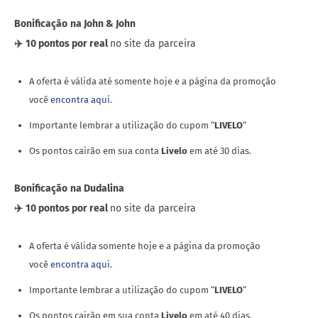
Bonificação
na John & John
✈️
10 pontos por real
no site da parceira
A oferta é válida até somente hoje e a página da promoção
você
encontra aqui
.
Importante lembrar a utilização do cupom “
LIVELO
“
Os pontos cairão em sua conta
Livelo
em até 30 dias.
Bonificação
na Dudalina
✈️
10 pontos por real
no site da parceira
A oferta é válida somente hoje e a página da promoção
você
encontra aqui
.
Importante lembrar a utilização do cupom “
LIVELO
“
Os pontos cairão em sua conta
Livelo
em até 40 dias.