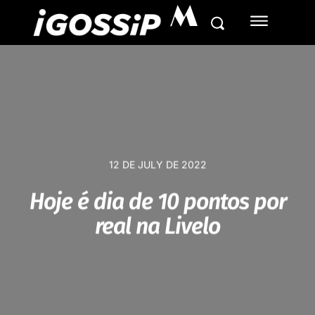
M
12 DE JULY DE 2022
Hoje é dia de 10 pontos por
real na Livelo