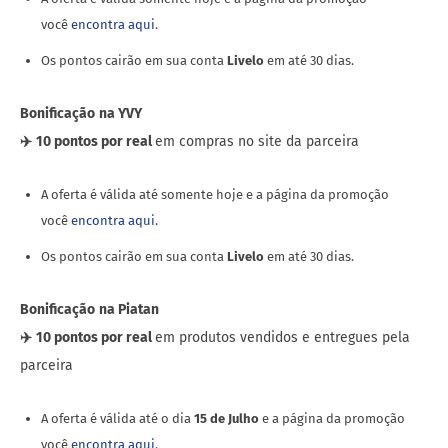
você
encontra aqui
.
Os pontos cairão em sua conta
Livelo
em até 30 dias.
Bonificação
na YVY
✈️
10 pontos por real
em compras no site da parceira
A oferta é válida até somente hoje e a página da promoção
você
encontra aqui
.
Os pontos cairão em sua conta
Livelo
em até 30 dias.
Bonificação
na Piatan
✈️
10 pontos por real
em produtos vendidos e entregues pela
parceira
A oferta é válida até o dia
15 de Julho
e a página da promoção
você
encontra aqui
.