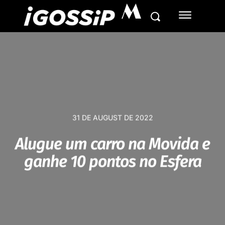
M
31 DE AUGUST DE 2022
Alugue um carro na Movida e
ganhe 10 pontos no Esfera