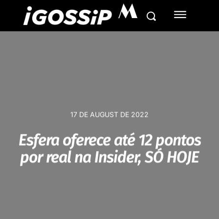
M
17 DE AUGUST DE 2022
Esfera oferece até 12 pontos
por real na Insider, SÓ HOJE