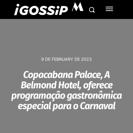
M
9 DE FEBRUARY DE 2023
Copacabana Palace,
A
Belmond Hotel
, oferece
programação gastronômica
especial para o Carnaval