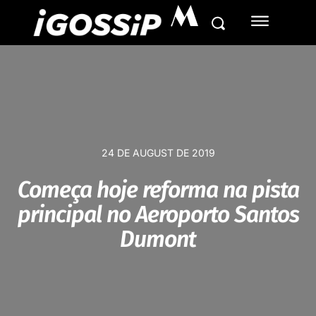
M
24 DE AUGUST DE 2019
Começa hoje reforma na pista
principal no Aeroporto Santos
Dumont