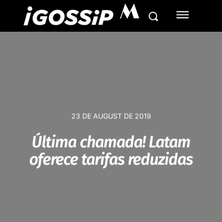
M
23 DE AUGUST DE 2019
Última chamada! Latam
oferece tarifas reduzidas