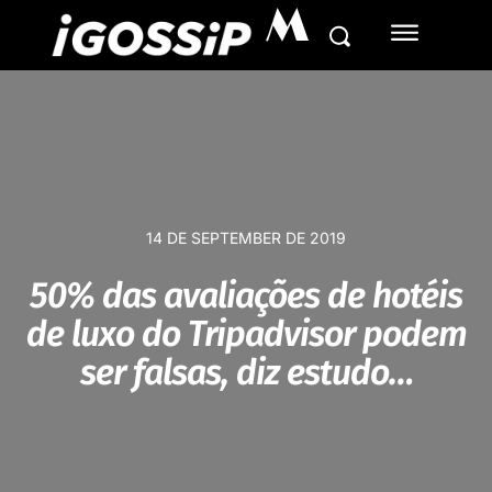
M
14 DE SEPTEMBER DE 2019
50% das avaliações de hotéis
de luxo do Tripadvisor podem
ser falsas, diz estudo…