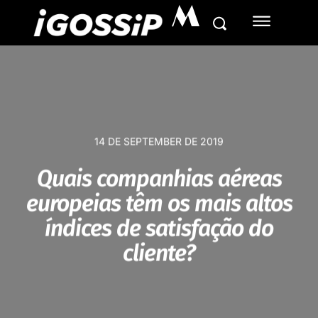
M
14 DE SEPTEMBER DE 2019
Quais companhias aéreas
europeias têm os mais altos
índices de satisfação do
cliente?